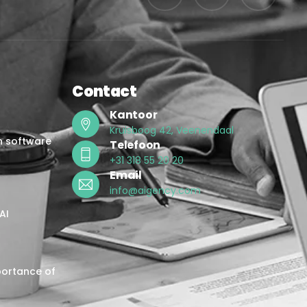
Contact
Kantoor
Kruisboog 42, Veenendaal
in software
Telefoon
+31 318 55 20 20
Email
info@aigency.com
AI
portance of