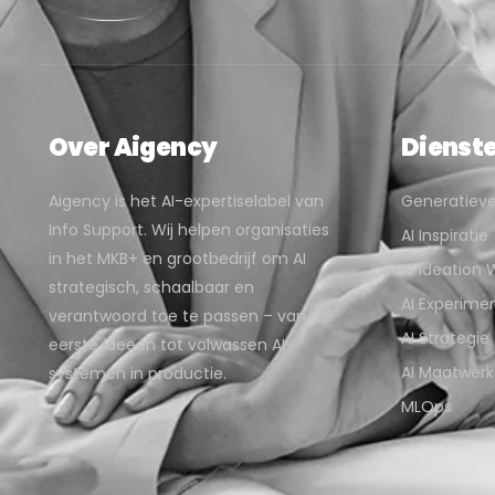
Over Aigency
Dienst
Aigency is het AI-expertiselabel van
Generatieve
Info Support. Wij helpen organisaties
AI Inspiratie
in het MKB+ en grootbedrijf om AI
AI Ideation
strategisch, schaalbaar en
AI Experime
verantwoord toe te passen – van de
AI Strategie
eerste ideeën tot volwassen AI-
AI Maatwerk
systemen in productie.
MLOps