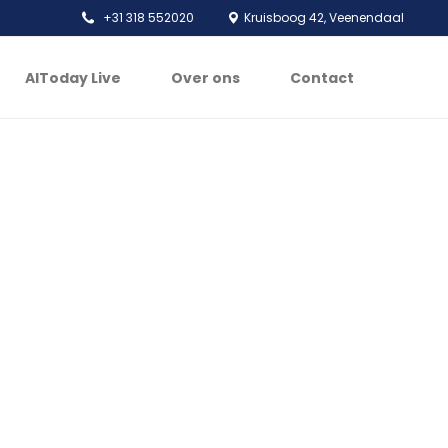
+31 318 552020
Kruisboog 42, Veenendaal
AIToday Live
Over ons
Contact