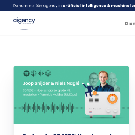
De nummer één agency in
artificial intelligence & machine l
Die
Gen
AI I
AI 
AI 
AI S
AI 
MLO