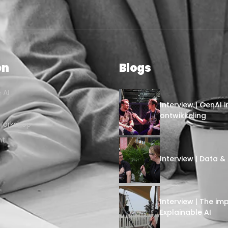
en
Blogs
 AI
Interview | GenAI 
ontwikkeling
 Workshop
nt
Interview | Data & 
Interview | The im
Explainable AI