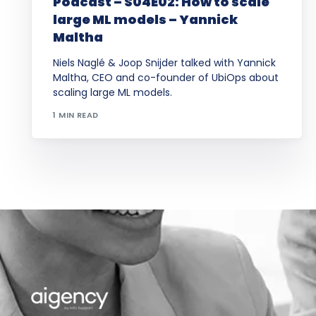
Podcast – S04E02: How to scale
large ML models – Yannick
Maltha
Niels Naglé & Joop Snijder talked with Yannick
Maltha, CEO and co-founder of UbiOps about
scaling large ML models.
1 MIN READ