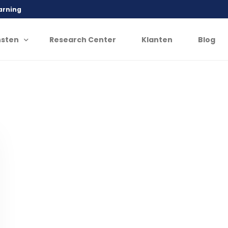
earning
nsten
Research Center
Klanten
Blog
eratieve AI
nspiratie
Ideation Workshop
Experiment
trategie
Maatwerk
ps