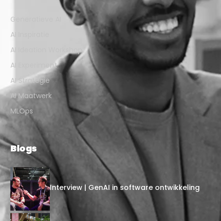
Generatieve AI
AI Inspiratie
AI Ideation Workshop
AI Experiment
AI Strategie
AI Maatwerk
MLOps
Blogs
Interview | GenAI in software ontwikkeling