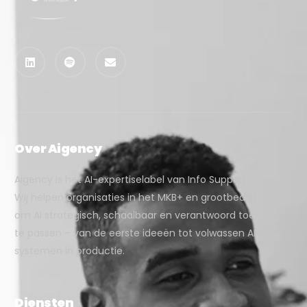
Over Aigency
Aigency is het AI-expertiselabel van Info Support.
Wij helpen organisaties in het MKB+ en grootbedrijf
om AI strategisch, schaalbaar en verantwoord toe
te passen – van de eerste ideeën tot volwassen AI-
systemen in productie.
Diensten