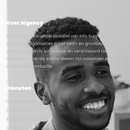
Over Aigency
Aigency is het AI-expertiselabel van Info Support.
Wij helpen organisaties in het MKB+ en grootbedrijf
om AI strategisch, schaalbaar en verantwoord toe
te passen – van de eerste ideeën tot volwassen AI-
systemen in productie.
Diensten
Generatieve AI
AI Inspiratie
AI Ideation Workshop
AI Experiment