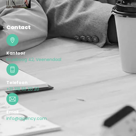
Contact
Kantoor
Kruisboog 42, Veenendaal
Telefoon
+31 318 55 20 20
Email
info@aigency.com